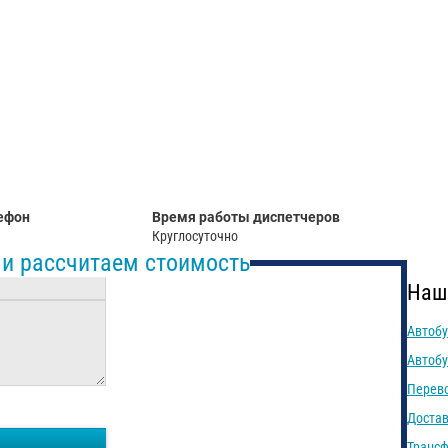
равить заказ
ефон
Время работы диспетчеров
Круглосуточно
 и рассчитаем стоимость
Наш
Автобу
Автобу
Перево
Достав
Трансф