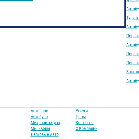
Автоб
Турист
Автобу
Перево
Автобу
Перево
Перево
Вахтов
Автобу
Автопарк
Услуги
Автобусы
Цены
Микроавтобусы
Контакты
Минивэны
О Компании
Легковые Авто