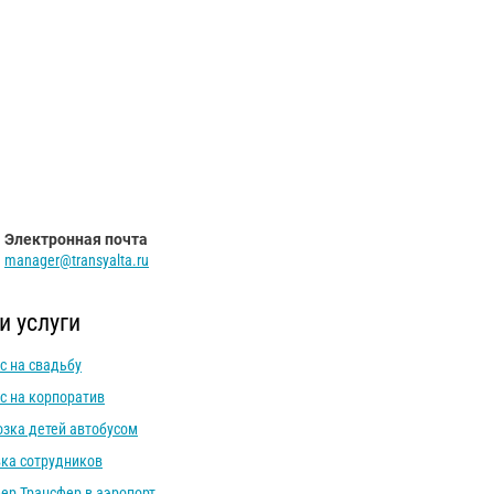
Электронная почта
manager@transyalta.ru
и услуги
с на свадьбу
с на корпоратив
зка детей автобусом
ка сотрудников
ер Трансфер в аэропорт